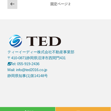
投
前
固定ページ
2
の
稿
ペ
の
ー
ペ
ジ
ー
ジ
送
り
ティーイーディー株式会社不動産事業部
〒410-0871静岡県沼津市西間門431
Tel: 055-919-2436
Mail: info@ted2016.co.jp
静岡県知事(1)第14148号