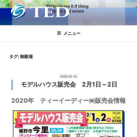
コ
ン
テ
ティーイーディー株式会社不動産-沼
ティーイーディー株式会社不動産部事業部は静岡県東部の不動産物件
ン
空き家を扱っています
ツ
津市 三島市 静岡県東部
メニュー
へ
ス
キ
タグ:
御殿場
ッ
プ
投
2020-01-31
稿
モデルハウス販売会 2月1日～2日
日:
2020年 ティーイーディー㈱販売会情報