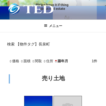
コ
ン
テ
ティーイーディー株式会社不動産-沼
ティーイーディー株式会社不動産部事業部は静岡県東部の不動産物件
ン
空き家を扱っています
ツ
津市 三島市 静岡県東部
メニュー
へ
ス
キ
検索 【物件タグ】長泉町
ッ
プ
価格
面積
間取
住所
築年月
1
件
売り土地