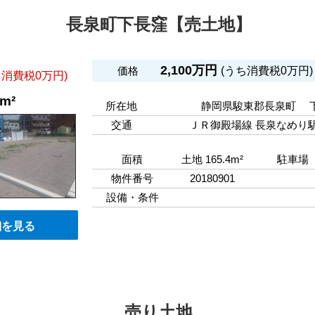
長泉町下長窪【売土地】
2,100万円
(うち消費税0万円)
価格
ち消費税0万円)
4m²
所在地
静岡県駿東郡長泉町 
交通
ＪＲ御殿場線 長泉なめり駅
面積
土地 165.4m²
駐車場
物件番号
20180901
設備・条件
細を見る
売り土地