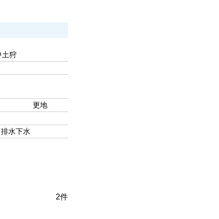
 中土狩
更地
排水下水
2
件