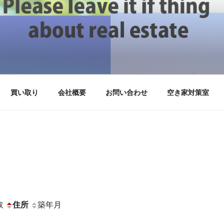
株式会社不動産-沼津市 三島
部は静岡県東部の不動産物件 空き家を扱っています
買い取り
会社概要
お問い合わせ
空き家対策室
取
住所
築年月