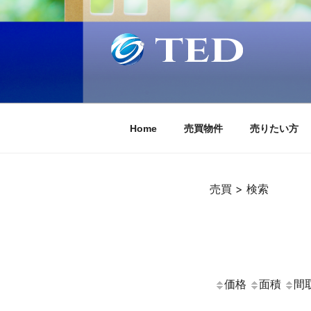
コ
ン
テ
ン
ツ
ティーイーディー
ティーイーディー株式会社不動産部事業
へ
ス
キ
Home
売買物件
売りたい方
ッ
プ
売買 > 検索
価格
面積
間