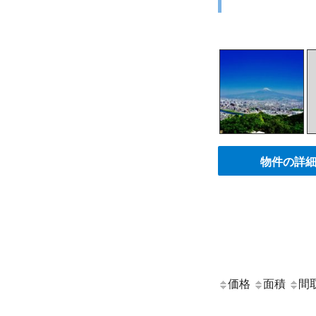
物件の詳
価格
面積
間